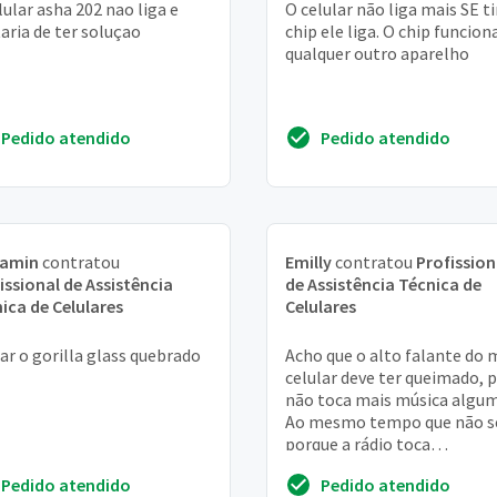
lular asha 202 nao liga e
O celular não liga mais SE ti
aria de ter soluçao
chip ele liga. O chip funcio
qualquer outro aparelho
Pedido atendido
Pedido atendido
jamin
contratou
Emilly
contratou
Profission
issional de Assistência
de Assistência Técnica de
ica de Celulares
Celulares
ar o gorilla glass quebrado
Acho que o alto falante do 
celular deve ter queimado, p
não toca mais música algum
Ao mesmo tempo que não se
porque a rádio toca
normalmente, só não as
Pedido atendido
Pedido atendido
músicas que estão no cel...