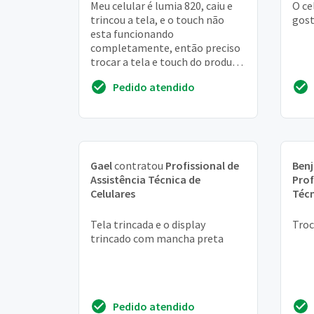
Meu celular é lumia 820, caiu e
O ce
trincou a tela, e o touch não
gost
esta funcionando
completamente, então preciso
trocar a tela e touch do produto.
Preciso saber o valor que fica
Pedido atendido
para fazer a t...
Gael
contratou
Profissional de
Ben
Assistência Técnica de
Prof
Celulares
Técn
Tela trincada e o display
Troc
trincado com mancha preta
Pedido atendido