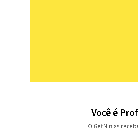
Você é Prof
O GetNinjas receb