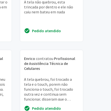
rar o
A tela não quebrou, esta
na em
trincada por dentro e ele não
caiu nem bateu em nada
Pedido atendido
al
Enrico
contratou
Profissional
de Assistência Técnica de
Celulares
meu
A tela quebrou, foi trocado a
ois
tela e o touch, porem não
a.
funciona o touch, foi trocado
i,
outra vez e continua sem
funcionar, disseram que o
celular está condenado, ele
Pedido atendido
recebe ligações, msn, ...