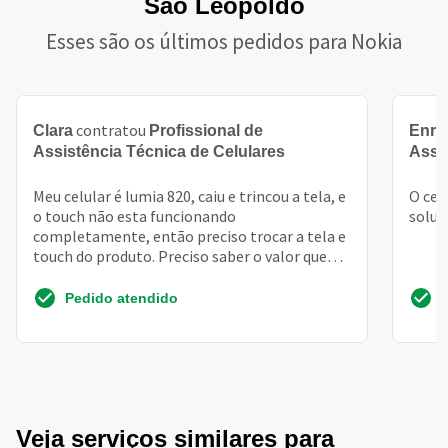
São Leopoldo
Esses são os últimos pedidos para Nokia
contratou
Clara
Profissional de
Enri
Assistência Técnica de Celulares
Assi
Meu celular é lumia 820, caiu e trincou a tela, e
O cel
o touch não esta funcionando
soluç
completamente, então preciso trocar a tela e
touch do produto. Preciso saber o valor que
fica para fazer a t...
Pedido atendido
Veja serviços similares para