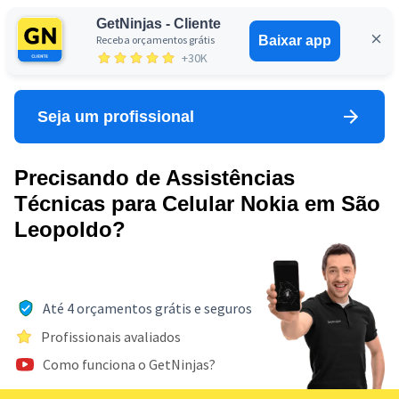
GetNinjas - Cliente
Receba orçamentos grátis
Baixar app
Entrar
+30K
Seja um profissional
Precisando de Assistências
Técnicas para Celular Nokia em São
Leopoldo?
Até 4 orçamentos grátis e seguros
Profissionais avaliados
Como funciona o GetNinjas?