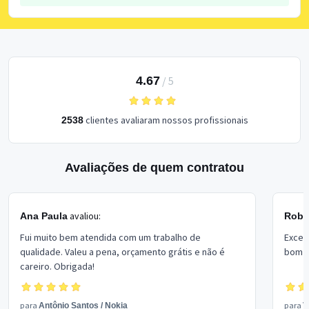
4.67
/
5
clientes avaliaram nossos profissionais
2538
Avaliações de quem contratou
avaliou:
Ana Paula
Rober
Fui muito bem atendida com um trabalho de
Excel
qualidade. Valeu a pena, orçamento grátis e não é
bom p
careiro. Obrigada!
para
para
Antônio Santos
/
Nokia
V