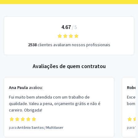
4.67
/
5
2538
clientes avaliaram nossos profissionais
Avaliações de quem contratou
Ana Paula
avaliou:
Rober
Fui muito bem atendida com um trabalho de
Excel
qualidade. Valeu a pena, orçamento grátis e não é
bom p
careiro. Obrigada!
para
Antônio Santos
/
Multilaser
para
V