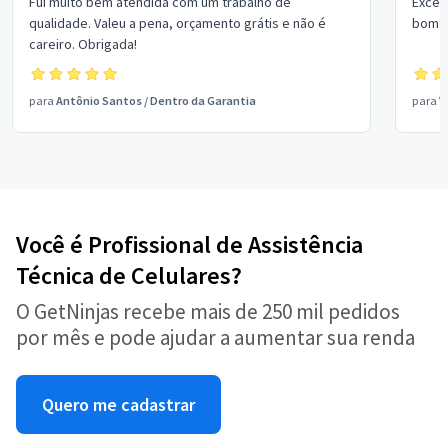
Fui muito bem atendida com um trabalho de
Excel
qualidade. Valeu a pena, orçamento grátis e não é
bom p
careiro. Obrigada!
para
Antônio Santos
/
Dentro da Garantia
para
V
Você é Profissional de Assistência
Técnica de Celulares?
O GetNinjas recebe mais de 250 mil pedidos
por mês e pode ajudar a aumentar sua renda
Quero me cadastrar