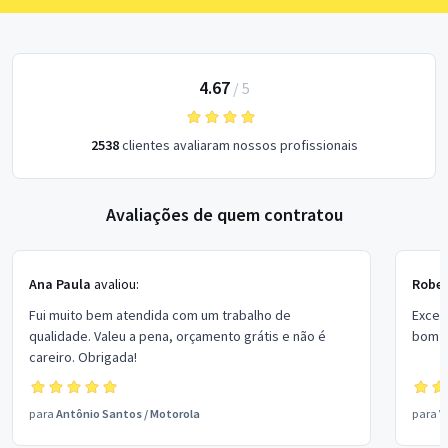
4.67
/
5
2538
clientes avaliaram nossos profissionais
Avaliações de quem contratou
Ana Paula
avaliou:
Rober
Fui muito bem atendida com um trabalho de
Excel
qualidade. Valeu a pena, orçamento grátis e não é
bom p
careiro. Obrigada!
para
Antônio Santos
/
Motorola
para
V