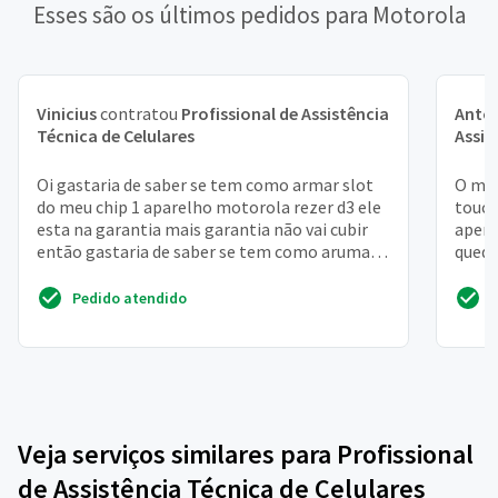
Esses são os últimos pedidos para Motorola
Vinicius
contratou
Profissional de Assistência
Antô
Técnica de Celulares
Assis
Oi gastaria de saber se tem como armar slot
O mod
do meu chip 1 aparelho motorola rezer d3 ele
touch
esta na garantia mais garantia não vai cubir
apena
então gastaria de saber se tem como arumar
queda
gaveta chi...
recif
Pedido atendido
Veja serviços similares para Profissional
de Assistência Técnica de Celulares