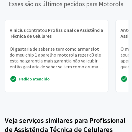
Esses são os últimos pedidos para Motorola
Vinicius
contratou
Profissional de Assistência
Antô
Técnica de Celulares
Assis
Oi gastaria de saber se tem como armar slot
O mod
do meu chip 1 aparelho motorola rezer d3 ele
touch
esta na garantia mais garantia não vai cubir
apena
então gastaria de saber se tem como arumar
queda
gaveta chi...
recif
Pedido atendido
Veja serviços similares para Profissional
de Assistência Técnica de Celulares