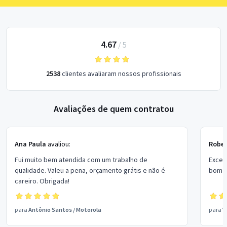
4.67
/
5
2538
clientes avaliaram nossos profissionais
Avaliações de quem contratou
Ana Paula
avaliou:
Rober
Fui muito bem atendida com um trabalho de
Excel
qualidade. Valeu a pena, orçamento grátis e não é
bom p
careiro. Obrigada!
para
Antônio Santos
/
Motorola
para
V