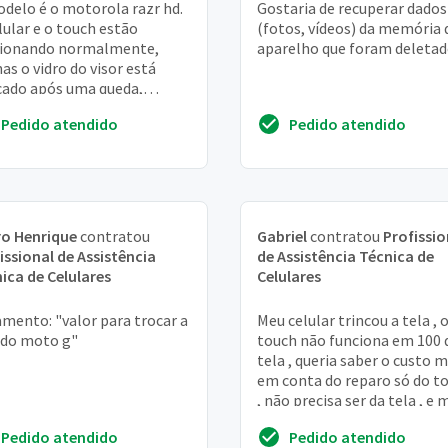
delo é o motorola razr hd.
Gostaria de recuperar dados
lular e o touch estão
(fotos, vídeos) da memória 
cionando normalmente,
aparelho que foram deleta
as o vidro do visor está
cado após uma queda,
aria de saber orçamentos
Pedido atendido
Pedido atendido
ecife
o Henrique
contratou
Gabriel
contratou
Profissio
issional de Assistência
de Assistência Técnica de
ica de Celulares
Celulares
mento: "valor para trocar a
Meu celular trincou a tela , 
 do moto g"
touch não funciona em 100 
tela , queria saber o custo m
em conta do reparo só do t
, não precisa ser da tela , e 
próximo do JANGA-PE
Pedido atendido
Pedido atendido