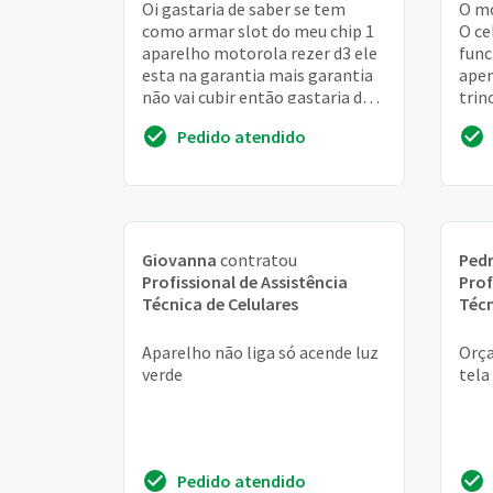
Oi gastaria de saber se tem
O mo
como armar slot do meu chip 1
O ce
aparelho motorola rezer d3 ele
fun
esta na garantia mais garantia
apen
não vai cubir então gastaria de
trin
saber se tem como arumar
gost
Pedido atendido
gaveta chi...
em r
Giovanna
contratou
Pedr
Profissional de Assistência
Prof
Técnica de Celulares
Técn
Aparelho não liga só acende luz
Orça
verde
tela
Pedido atendido