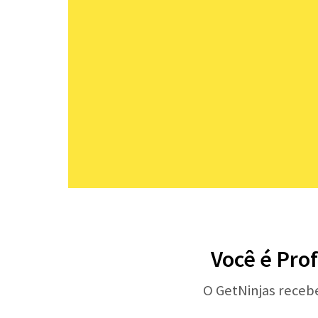
Você é Prof
O GetNinjas receb