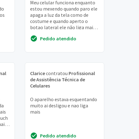
Meu celular funciona enquanto
do
estou mexendo quando paro ele
dos
apaga a luz da tela como de
costume e quando aperto o
botao lateral ele não liga mais
ai tengo que tirar a bateria
Pedido atendido
recolocar ai...
nal
Clarice
contratou
Profissional
de Assistência Técnica de
Celulares
o
O aparelho estava esquentando
da
muito ai desligou e nao liga
ais
mais
ouch
mais
Pedido atendido