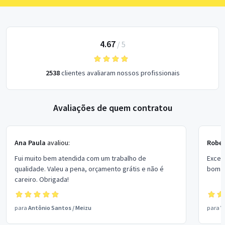
4.67
/
5
2538
clientes avaliaram nossos profissionais
Avaliações de quem contratou
Ana Paula
avaliou:
Rober
Fui muito bem atendida com um trabalho de
Excel
qualidade. Valeu a pena, orçamento grátis e não é
bom p
careiro. Obrigada!
para
Antônio Santos
/
Meizu
para
V