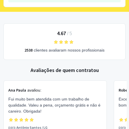
4.67
/
5
2538
clientes avaliaram nossos profissionais
Avaliações de quem contratou
Ana Paula
Rober
avaliou:
Fui muito bem atendida com um trabalho de
Excel
qualidade. Valeu a pena, orçamento grátis e não é
bom 
careiro. Obrigada!
Antônio Santos
/
LG
V
para
para