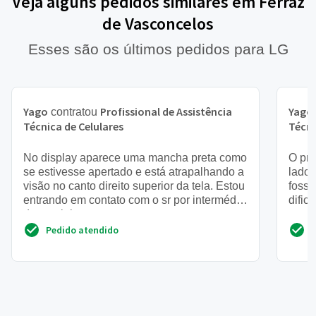
Veja alguns pedidos similares em Ferraz
de Vasconcelos
Esses são os últimos pedidos para LG
Yago
Profissional de Assistência
Yago
contratou
Técnica de Celulares
Técni
No display aparece uma mancha preta como
O pr
se estivesse apertado e está atrapalhando a
lado 
visão no canto direito superior da tela. Estou
fosse
entrando em contato com o sr por intermédio
dific
da getninjas.
outro
Pedido atendido