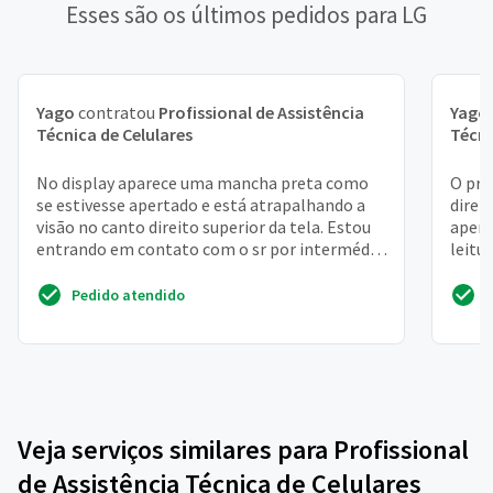
Esses são os últimos pedidos para LG
Yago
contratou
Profissional de Assistência
Yago
Técnica de Celulares
Técni
No display aparece uma mancha preta como
O pro
se estivesse apertado e está atrapalhando a
direi
visão no canto direito superior da tela. Estou
apert
entrando em contato com o sr por intermédio
leitu
da getninjas.
Estou 
Pedido atendido
Veja serviços similares para Profissional
de Assistência Técnica de Celulares