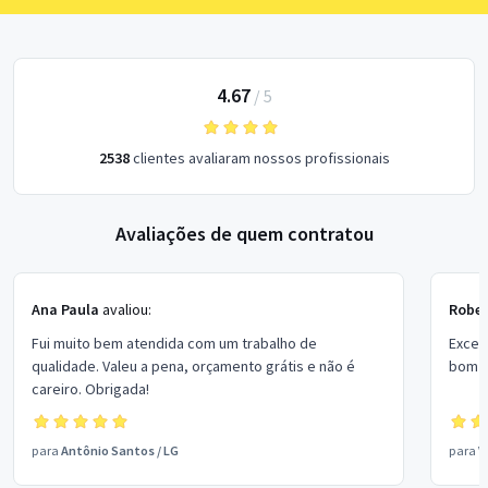
4.67
/
5
2538
clientes avaliaram nossos profissionais
Avaliações de quem contratou
Ana Paula
avaliou:
Rober
Fui muito bem atendida com um trabalho de
Excel
qualidade. Valeu a pena, orçamento grátis e não é
bom p
careiro. Obrigada!
para
Antônio Santos
/
LG
para
V