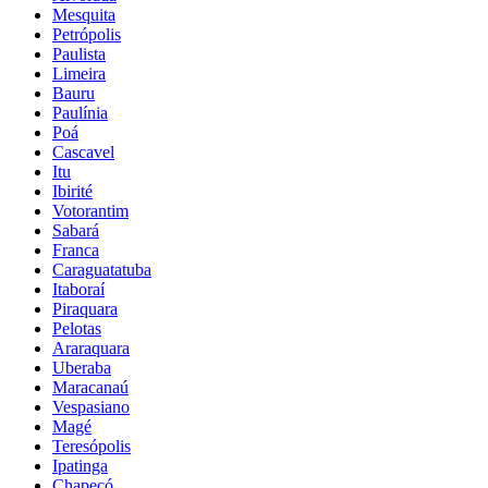
Mesquita
Petrópolis
Paulista
Limeira
Bauru
Paulínia
Poá
Cascavel
Itu
Ibirité
Votorantim
Sabará
Franca
Caraguatatuba
Itaboraí
Piraquara
Pelotas
Araraquara
Uberaba
Maracanaú
Vespasiano
Magé
Teresópolis
Ipatinga
Chapecó