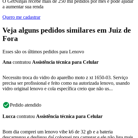
O GetNinjas recebe mais de 250 mil pedidos por mês e pode ajudar
a aumentar sua renda
Quero me cadastrar
Veja alguns pedidos similares em Juiz de
Fora
Esses são os últimos pedidos para Lenovo
Ana
contratou
Assistência técnica para Celular
Necessito troca do vidro do aparelho moto z xt 1650-03. Serviço
precisa ser profissional e feito como na autorizada lenovo, usando
vidro original lenovo e cola específica creio que não us...
Pedido atendido
Lucca
contratou
Assistência técnica para Celular
Bom dia comprei um lenovo vibe k6 de 32 gb e a bateria
descarregou e desligou daí coloquei pra carregar e ele não liga mais