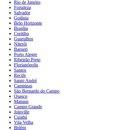
Rio de Janeiro
Fortaleza
Salvador
Goiânia
Belo Horizonte
Brasília
Curitiba
Guarulhos
Niterói
Barueri
Porto Alegre
Ribeirão Preto
Florianópolis
Santos
Recife
Santo André
Campinas
São Bernardo do Campo
Osasco
Manaus
Campo Grande
Joinville
Cuiabá
Vila Velha
Belém