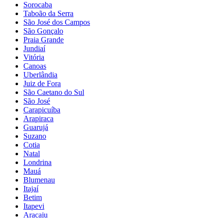
Sorocaba
Taboão da Serra
São José dos Campos
São Gonçalo
Praia Grande
Jundiaí
Vitória
Canoas
Uberlândia
Juiz de Fora
São Caetano do Sul
São José
Carapicuíba
Arapiraca
Guarujá
Suzano
Cotia
Natal
Londrina
Mauá
Blumenau
Itajaí
Betim
Itapevi
Aracaju