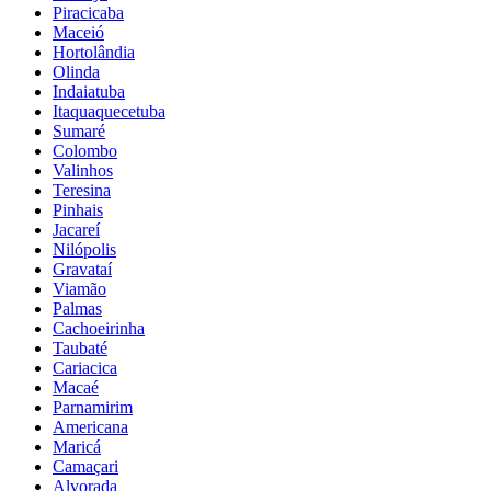
Piracicaba
Maceió
Hortolândia
Olinda
Indaiatuba
Itaquaquecetuba
Sumaré
Colombo
Valinhos
Teresina
Pinhais
Jacareí
Nilópolis
Gravataí
Viamão
Palmas
Cachoeirinha
Taubaté
Cariacica
Macaé
Parnamirim
Americana
Maricá
Camaçari
Alvorada