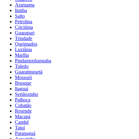
Araruama
Itatiba
Salto
Petrolina
Criciúma
Guarapari
Trindade
Queimados
Luziânia
Marília
Pindamonhangaba
Toledo
Guaratinguetá
Mossoró
Brusque
Itaguaí
Sertãozinho
Palhoça
Cubatão
Resende
Macapá
Cambé
Tatuí
Paranaguá
Araçatuba