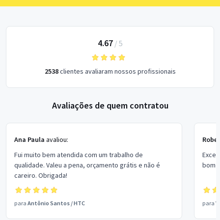
4.67
/
5
2538
clientes avaliaram nossos profissionais
Avaliações de quem contratou
Ana Paula
avaliou:
Rober
Fui muito bem atendida com um trabalho de
Excel
qualidade. Valeu a pena, orçamento grátis e não é
bom p
careiro. Obrigada!
para
Antônio Santos
/
HTC
para
V