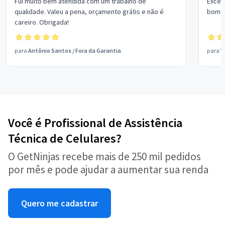
Fui muito bem atendida com um trabalho de
Excel
qualidade. Valeu a pena, orçamento grátis e não é
bom p
careiro. Obrigada!
para
Antônio Santos
/
Fora da Garantia
para
V
Você é Profissional de Assistência
Técnica de Celulares?
O GetNinjas recebe mais de 250 mil pedidos
por mês e pode ajudar a aumentar sua renda
Quero me cadastrar