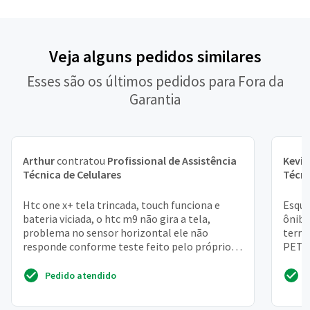
Veja alguns pedidos similares
Esses são os últimos pedidos para Fora da
Garantia
Arthur
contratou
Profissional de Assistência
Kevin
Técnica de Celulares
Técni
Htc one x+ tela trincada, touch funciona e
Esque
bateria viciada, o htc m9 não gira a tela,
ônibu
problema no sensor horizontal ele não
termi
responde conforme teste feito pelo próprio
PETRÓ
aparelho
trocad
Pedido atendido