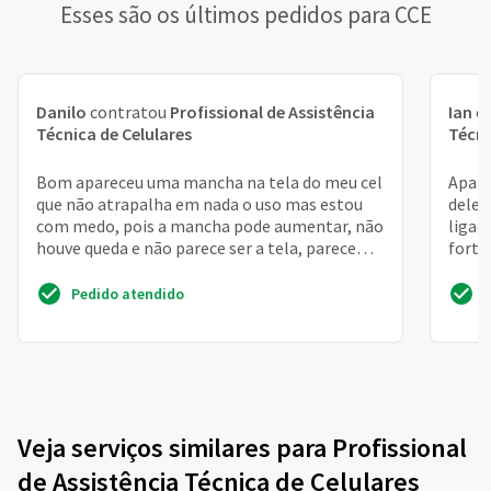
Esses são os últimos pedidos para CCE
Danilo
contratou
Profissional de Assistência
Ian
c
Técnica de Celulares
Técni
Bom apareceu uma mancha na tela do meu cel
Apare
que não atrapalha em nada o uso mas estou
deles
com medo, pois a mancha pode aumentar, não
ligaç
houve queda e não parece ser a tela, parece
forta
que a tela de t...
Pedido atendido
Veja serviços similares para Profissional
de Assistência Técnica de Celulares