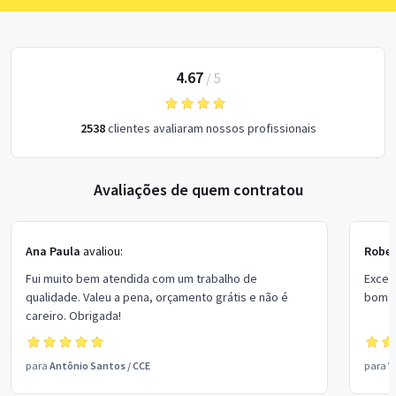
4.67
/
5
2538
clientes avaliaram nossos profissionais
Avaliações de quem contratou
Ana Paula
avaliou:
Rober
Fui muito bem atendida com um trabalho de
Excel
qualidade. Valeu a pena, orçamento grátis e não é
bom p
careiro. Obrigada!
para
Antônio Santos
/
CCE
para
V