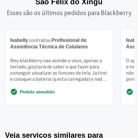
São Félix do Xingu
Esses são os últimos pedidos para Blackberry
contratou
Isabelly
Profissional de
Isabe
Assistência Técnica de Celulares
Assi
Meu blackberry nao acende o visor, apenas o
O apa
teclado, gostaria de saber o que fazer para
o tel
conseguir visualizar as funcoes da tela. Ja tirei
não l
e coloquei a bateria (q esta carregada) e nada
porém
de...
Pedido atendido
Veja serviços similares para