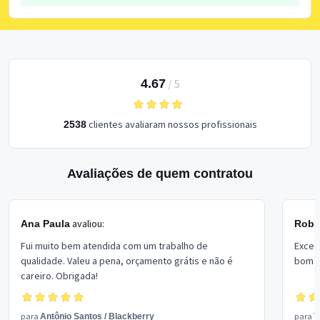
4.67
/
5
clientes avaliaram nossos profissionais
2538
Avaliações de quem contratou
avaliou:
Ana Paula
Rober
Fui muito bem atendida com um trabalho de
Excel
qualidade. Valeu a pena, orçamento grátis e não é
bom p
careiro. Obrigada!
para
para
Antônio Santos
/
Blackberry
V