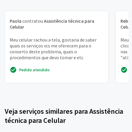
Paola
contratou
Assistência técnica para
Rebe
Celular
Celul
Meu celular rachou a tela, gostaria de saber
Meu c
quais os serviços vcs me oferecem para o
clico 
conserto deste problema, quais o
nas c
procedimentos que devo tomar e etc
"ativ
Além d
Pedido atendido
Veja serviços similares para Assistência
técnica para Celular