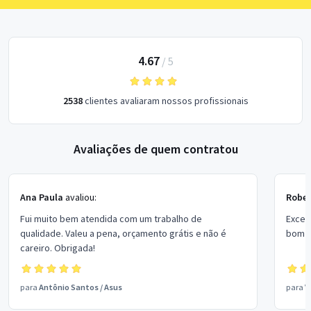
4.67
/
5
2538
clientes avaliaram nossos profissionais
Avaliações de quem contratou
Ana Paula
avaliou:
Rober
Fui muito bem atendida com um trabalho de
Excel
qualidade. Valeu a pena, orçamento grátis e não é
bom p
careiro. Obrigada!
para
Antônio Santos
/
Asus
para
V