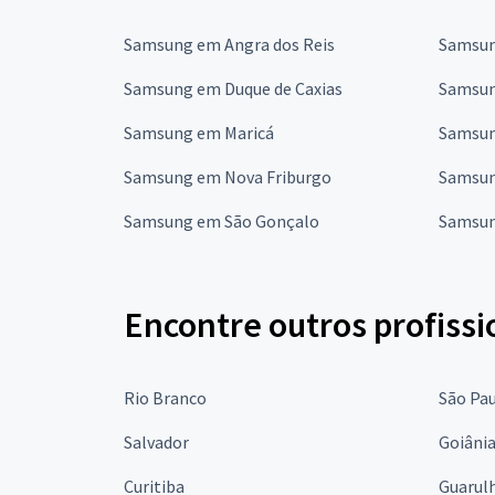
Samsung em Angra dos Reis
Samsun
Samsung em Duque de Caxias
Samsun
Samsung em Maricá
Samsun
Samsung em Nova Friburgo
Samsun
Samsung em São Gonçalo
Samsun
Encontre outros profissi
Rio Branco
São Pa
Salvador
Goiâni
Curitiba
Guarul