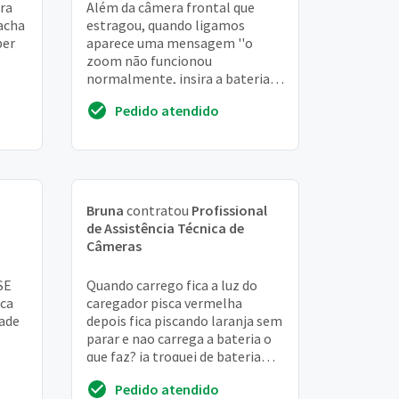
ora
Além da câmera frontal que
racha
estragou, quando ligamos
ber
aparece uma mensagem ''o
zoom não funcionou
normalmente, insira a bateria
novamente e ligue a máquina''
Pedido atendido
já fiz isso e não deu certo.
Bruna
contratou
Profissional
de Assistência Técnica de
Câmeras
SE
Quando carrego fica a luz do
ica
caregador pisca vermelha
dade
depois fica piscando laranja sem
parar e nao carrega a bateria o
que faz? ja troquei de bateria
quando fui tentar carregar pela
Pedido atendido
minha...