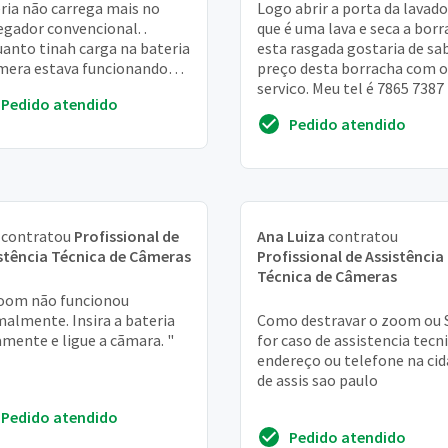
ria não carrega mais no
Logo abrir a porta da lavad
egador convencional. .
que é uma lava e seca a bor
anto tinah carga na bateria
esta rasgada gostaria de sa
mera estava funcionando
preço desta borracha com o
al mesmo apos a queda,
serviço. Meu tel é 7865 7387
Pedido atendido
as nao consigo ...
Pedido atendido
contratou
Profissional de
Ana Luiza
contratou
stência Técnica de Câmeras
Profissional de Assistência
Técnica de Câmeras
oom não funcionou
almente. Insira a bateria
Como destravar o zoom ou 
mente e ligue a cãmara. "
for caso de assistencia tecn
endereço ou telefone na ci
de assis sao paulo
Pedido atendido
Pedido atendido