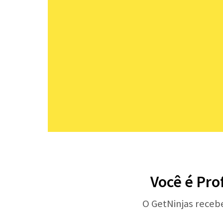
Você é Pro
O GetNinjas receb