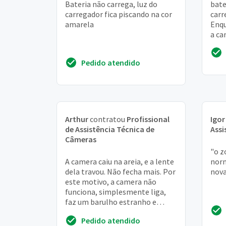
Bateria não carrega, luz do
bate
carregador fica piscando na cor
carr
amarela
Enqu
a ca
norm
apen
Pedido atendido
Arthur
contratou
Profissional
Igor
de Assistência Técnica de
Assi
Câmeras
"o z
A camera caiu na areia, e a lente
norm
dela travou. Não fecha mais. Por
nova
este motivo, a camera não
funciona, simplesmente liga,
faz um barulho estranho e
desliga sozinha
Pedido atendido