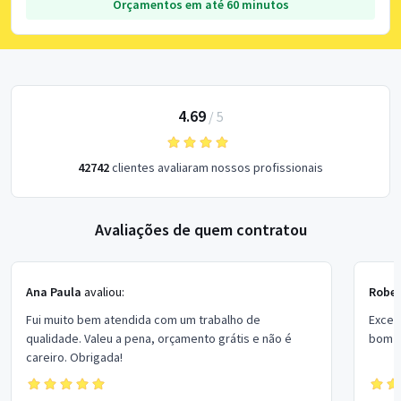
Orçamentos em até 60 minutos
4.69
/
5
42742
clientes avaliaram nossos profissionais
Avaliações de quem contratou
Ana Paula
avaliou:
Rober
Fui muito bem atendida com um trabalho de
Excel
qualidade. Valeu a pena, orçamento grátis e não é
bom p
careiro. Obrigada!