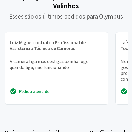
Valinhos
Esses são os últimos pedidos para Olympus
Luiz Miguel
contratou
Profissional de
Laís
c
Assistência Técnica de Câmeras
Técn
A câmera liga mas desliga sozinha logo
Moro 
quando liga, não funcionando
gosta
proxi
conse
proxi
Pedido atendido