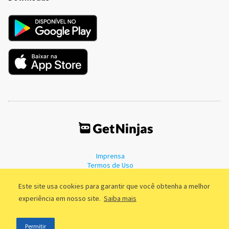
Imprensa
Termos de Uso
Política de Privacidade
Este site usa cookies para garantir que você obtenha a melhor
experiência em nosso site.
Saiba mais
©2011 - 2026, GetNinjas LTDA. CNPJ 55.744.877/0001-89 - Rua Dr.
Permitir
Fernandes Coelho, 85 - 3º andar - São Paulo/SP - Brasil