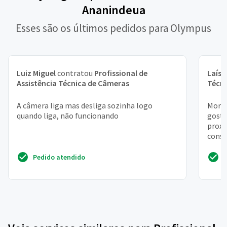
Ananindeua
Esses são os últimos pedidos para Olympus
Luiz Miguel
contratou
Profissional de
Laís
c
Assistência Técnica de Câmeras
Técn
A câmera liga mas desliga sozinha logo
Moro 
quando liga, não funcionando
gosta
proxi
conse
proxi
Pedido atendido