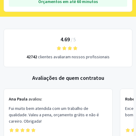
Orçamentos em até 60 minutos
4.69
/
5
42742
clientes avaliaram nossos profissionais
Avaliações de quem contratou
Ana Paula
avaliou:
Rober
Fui muito bem atendida com um trabalho de
Excel
qualidade. Valeu a pena, orçamento grátis e não é
bom p
careiro. Obrigada!