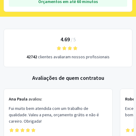
Orçamentos em até 60 minutos
4.69
/
5
42742
clientes avaliaram nossos profissionais
Avaliações de quem contratou
Ana Paula
avaliou:
Rober
Fui muito bem atendida com um trabalho de
Excel
qualidade. Valeu a pena, orçamento grátis e não é
bom p
careiro. Obrigada!