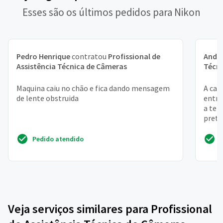
Esses são os últimos pedidos para Nikon
Pedro Henrique
contratou
Profissional de
Andr
Assistência Técnica de Câmeras
Técn
Maquina caiu no chão e fica dando mensagem
A cam
de lente obstruida
entre
a tel
preta
sua ...
Pedido atendido
Veja serviços similares para Profissional