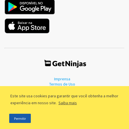
Imprensa
Termos de Uso
Política de Privacidade
Este site usa cookies para garantir que você obtenha a melhor
experiência em nosso site.
Saiba mais
©2011 - 2026, GetNinjas LTDA. CNPJ 55.744.877/0001-89 - Rua Dr.
Permitir
Fernandes Coelho, 85 - 3º andar - São Paulo/SP - Brasil