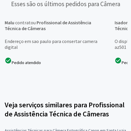
Esses são os últimos pedidos para Câmera
Malu
contratou
Profissional de Assistência
Isadora
Técnica de Câmeras
Técnica
Endereço em sao paulo para consertar camera
O displa
digital
az501
Pedido atendido
Pedi
Veja serviços similares para Profissional
de Assistência Técnica de Câmeras
Assistências Técnicas para Câmera Fotográfica Canon em Santa Luzia