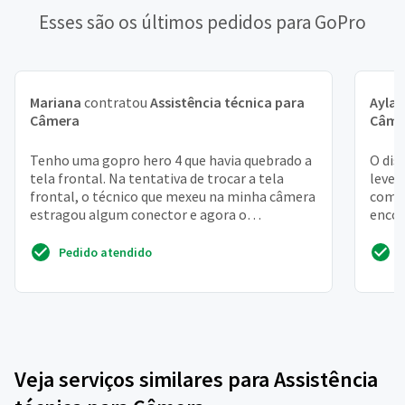
Esses são os últimos pedidos para GoPro
Mariana
contratou
Assistência técnica para
Ayla
c
Câmera
Câme
Tenho uma gopro hero 4 que havia quebrado a
O dis
tela frontal. Na tentativa de trocar a tela
levei
frontal, o técnico que mexeu na minha câmera
compr
estragou algum conector e agora o
encon
touchscreen da tela ...
Pedido atendido
Veja serviços similares para Assistência