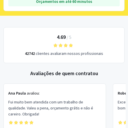
Orçamentos em até 60 minutos
4.69
/
5
42742
clientes avaliaram nossos profissionais
Avaliações de quem contratou
Ana Paula
avaliou:
Rober
Fui muito bem atendida com um trabalho de
Excel
qualidade. Valeu a pena, orçamento grátis e não é
bom p
careiro. Obrigada!