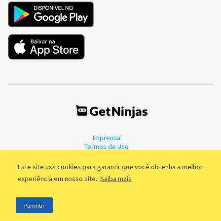
Imprensa
Termos de Uso
Política de Privacidade
Este site usa cookies para garantir que você obtenha a melhor
experiência em nosso site.
Saiba mais
©2011 - 2026, GetNinjas LTDA. CNPJ 55.744.877/0001-89 - Rua Dr.
Permitir
Fernandes Coelho, 85 - 3º andar - São Paulo/SP - Brasil