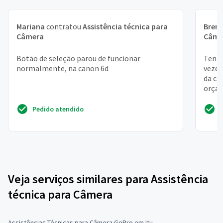
Mariana
contratou
Assistência técnica para
Bren
Câmera
Câme
Botão de seleção parou de funcionar
Tenho
normalmente, na canon 6d
vezes
da ca
orça
demor
Pedido atendido
Veja serviços similares para Assistência
técnica para Câmera
Assistências Técnicas para Câmera GoPro em Itu