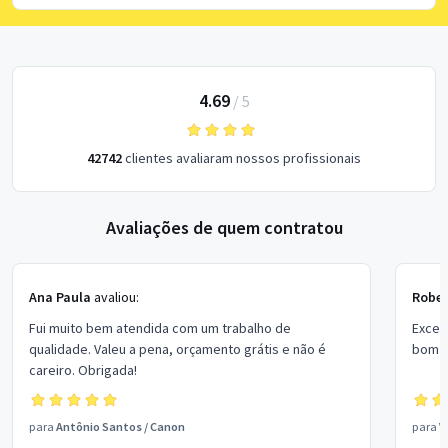
4.69
/
5
42742
clientes avaliaram nossos profissionais
Avaliações de quem contratou
Ana Paula
avaliou:
Rober
Fui muito bem atendida com um trabalho de
Excel
qualidade. Valeu a pena, orçamento grátis e não é
bom p
careiro. Obrigada!
para
Antônio Santos
/
Canon
para
V