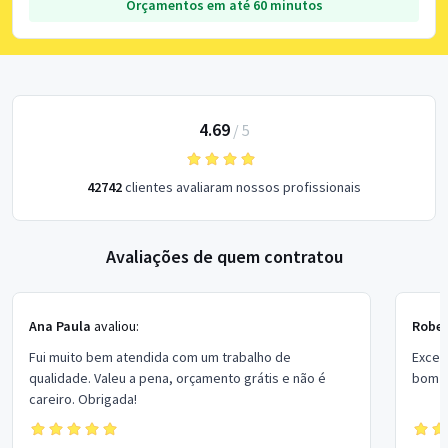
Orçamentos em até 60 minutos
4.69
/
5
42742
clientes avaliaram nossos profissionais
Avaliações de quem contratou
Ana Paula
avaliou:
Rober
Fui muito bem atendida com um trabalho de
Excel
qualidade. Valeu a pena, orçamento grátis e não é
bom p
careiro. Obrigada!