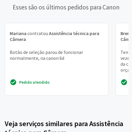
Esses são os últimos pedidos para Canon
Mariana
contratou
Assistência técnica para
Bren
Câmera
Câme
Botão de seleção parou de funcionar
Tenho
normalmente, na canon 6d
vezes
da ca
orça
demor
Pedido atendido
Veja serviços similares para Assistência