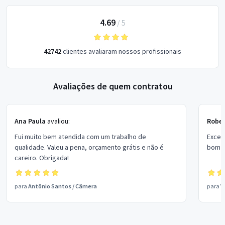
4.69
/
5
42742
clientes avaliaram nossos profissionais
Avaliações de quem contratou
Ana Paula
avaliou:
Rober
Fui muito bem atendida com um trabalho de
Excel
qualidade. Valeu a pena, orçamento grátis e não é
bom p
careiro. Obrigada!
para
Antônio Santos
/
Câmera
para
V