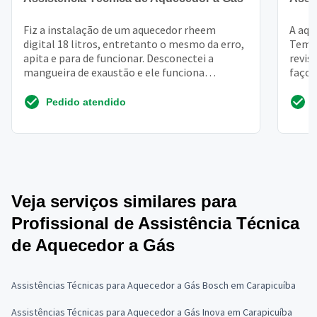
Fiz a instalação de um aquecedor rheem
A aqu
digital 18 litros, entretanto o mesmo da erro,
Tem q
apita e para de funcionar. Desconectei a
revis
mangueira de exaustão e ele funciona
faço 
normalmente, mas se col...
feito
Pedido atendido
Veja serviços similares para
Profissional de Assistência Técnica
de Aquecedor a Gás
Assistências Técnicas para Aquecedor a Gás Bosch em Carapicuíba
Assistências Técnicas para Aquecedor a Gás Inova em Carapicuíba