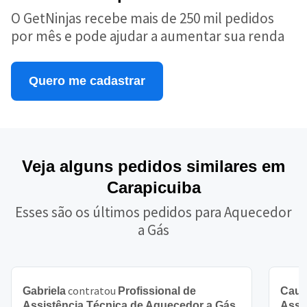
O GetNinjas recebe mais de 250 mil pedidos
por mês e pode ajudar a aumentar sua renda
Quero me cadastrar
Veja alguns pedidos similares em
Carapicuiba
Esses são os últimos pedidos para Aquecedor
a Gás
contratou
Gabriela
Profissional de
Cau
Assistência Técnica de Aquecedor a Gás
Assi