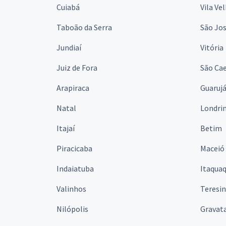
Cuiabá
Vila Ve
Taboão da Serra
São Jo
Jundiaí
Vitória
Juiz de Fora
São Cae
Arapiraca
Guaruj
Natal
Londri
Itajaí
Betim
Piracicaba
Maceió
Indaiatuba
Itaqua
Valinhos
Teresi
Nilópolis
Gravata