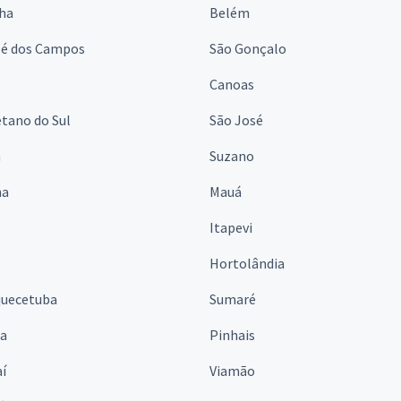
lha
Belém
sé dos Campos
São Gonçalo
Canoas
tano do Sul
São José
á
Suzano
na
Mauá
Itapevi
Hortolândia
quecetuba
Sumaré
na
Pinhais
í
Viamão