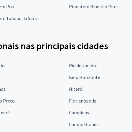
 em Poá
Rinnai em Ribeirão Pires
em Taboão da Serra
onais nas principais cidades
ulo
Rio de Janeiro
a
Belo Horizonte
hos
Niterói
o Preto
Florianópolis
André
Campinas
s
Campo Grande