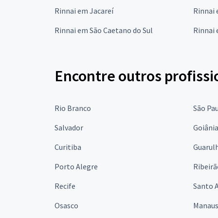
Rinnai em Jacareí
Rinnai
Rinnai em São Caetano do Sul
Rinnai 
Encontre outros profissi
Rio Branco
São Pa
Salvador
Goiâni
Curitiba
Guarul
Porto Alegre
Ribeirã
Recife
Santo 
Osasco
Manau