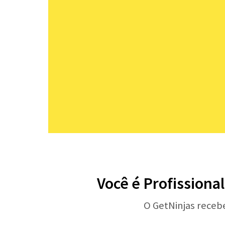
Você é Profissiona
O GetNinjas receb