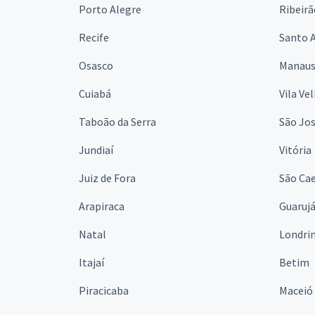
Porto Alegre
Ribeirã
Recife
Santo 
Osasco
Manau
Cuiabá
Vila Ve
Taboão da Serra
São Jo
Jundiaí
Vitória
Juiz de Fora
São Cae
Arapiraca
Guaruj
Natal
Londri
Itajaí
Betim
Piracicaba
Maceió