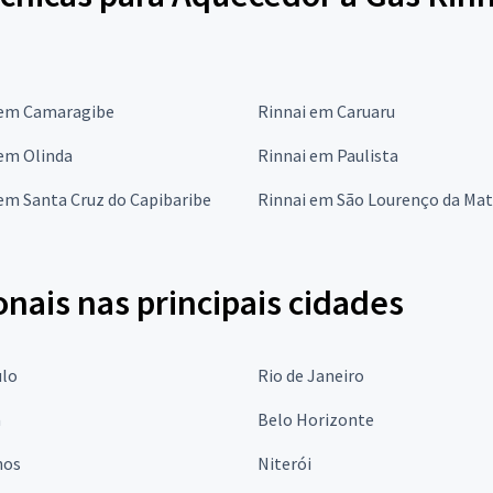
 em Camaragibe
Rinnai em Caruaru
 em Olinda
Rinnai em Paulista
em Santa Cruz do Capibaribe
Rinnai em São Lourenço da Ma
onais nas principais cidades
ulo
Rio de Janeiro
a
Belo Horizonte
hos
Niterói