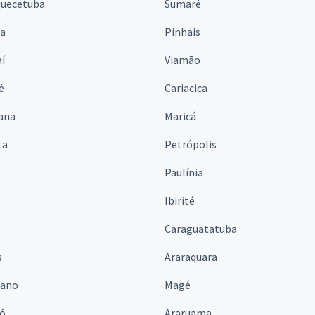
quecetuba
Sumaré
na
Pinhais
í
Viamão
é
Cariacica
ana
Maricá
ta
Petrópolis
Paulínia
Ibirité
Caraguatatuba
s
Araraquara
iano
Magé
ó
Araruama