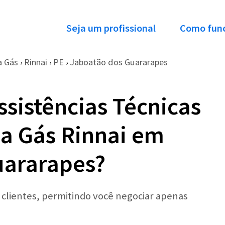
Seja um profissional
Como fun
a Gás
Rinnai
PE
Jaboatão dos Guararapes
›
›
›
ssistências Técnicas
a Gás Rinnai em
uararapes?
r clientes, permitindo você negociar apenas