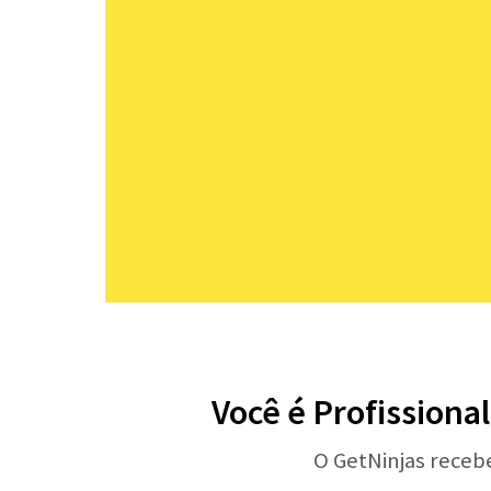
Você é Profissiona
O GetNinjas receb