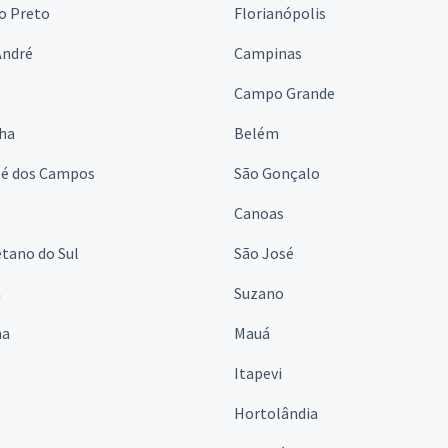
o Preto
Florianópolis
André
Campinas
s
Campo Grande
lha
Belém
sé dos Campos
São Gonçalo
Canoas
tano do Sul
São José
á
Suzano
na
Mauá
Itapevi
Hortolândia