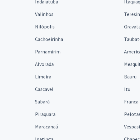
Indaiatuba
Itaqua
Valinhos
Teresi
Nilópolis
Gravata
Cachoeirinha
Taubat
Parnamirim
Americ
Alvorada
Mesqui
Limeira
Bauru
Cascavel
Itu
Sabará
Franca
Piraquara
Pelota
Maracanaú
Vespas
Ipatinga
Chapec