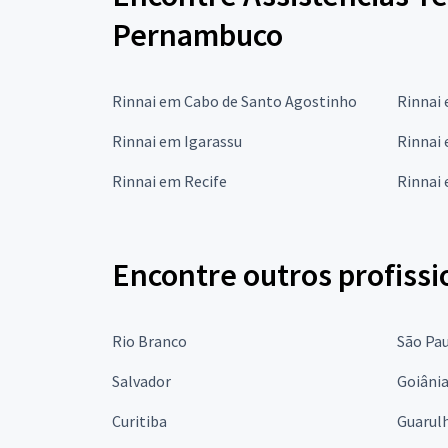
Pernambuco
Rinnai em Cabo de Santo Agostinho
Rinnai
Rinnai em Igarassu
Rinnai
Rinnai em Recife
Rinnai 
Encontre outros profissi
Rio Branco
São Pa
Salvador
Goiâni
Curitiba
Guarul