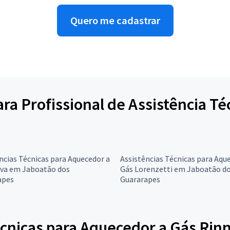
Quero me cadastrar
para Profissional de Assistência T
ncias Técnicas para Aquecedor a
Assistências Técnicas para Aqu
ova em Jaboatão dos
Gás Lorenzetti em Jaboatão d
apes
Guararapes
cnicas para Aquecedor a Gás Rinn