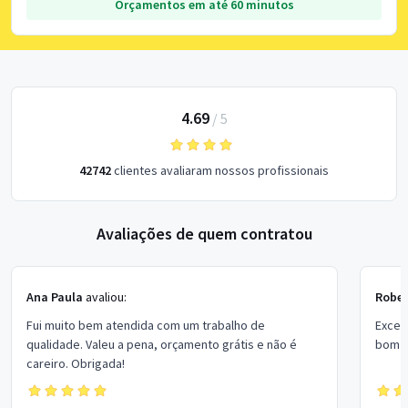
Orçamentos em até 60 minutos
4.69
/
5
42742
clientes avaliaram nossos profissionais
Avaliações de quem contratou
Ana Paula
avaliou:
Rober
Fui muito bem atendida com um trabalho de
Excel
qualidade. Valeu a pena, orçamento grátis e não é
bom p
careiro. Obrigada!