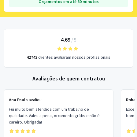
Orçamentos em até 60 minutos
4.69
/
5
42742
clientes avaliaram nossos profissionais
Avaliações de quem contratou
Ana Paula
avaliou:
Rober
Fui muito bem atendida com um trabalho de
Excel
qualidade. Valeu a pena, orçamento grátis e não é
bom p
careiro. Obrigada!