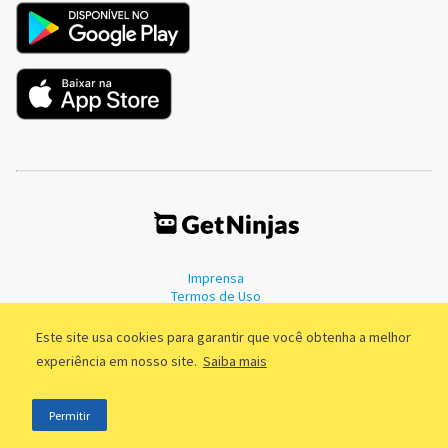
Imprensa
Termos de Uso
Política de Privacidade
Este site usa cookies para garantir que você obtenha a melhor
experiência em nosso site.
Saiba mais
©2011 - 2026, GetNinjas LTDA. CNPJ 55.744.877/0001-89 - Rua Dr.
Permitir
Fernandes Coelho, 85 - 3º andar - São Paulo/SP - Brasil