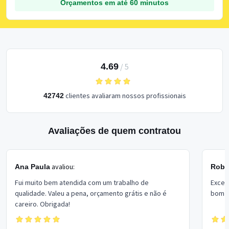
Orçamentos em até 60 minutos
4.69
/
5
clientes avaliaram nossos profissionais
42742
Avaliações de quem contratou
avaliou:
Ana Paula
Rober
Fui muito bem atendida com um trabalho de
Excel
qualidade. Valeu a pena, orçamento grátis e não é
bom p
careiro. Obrigada!