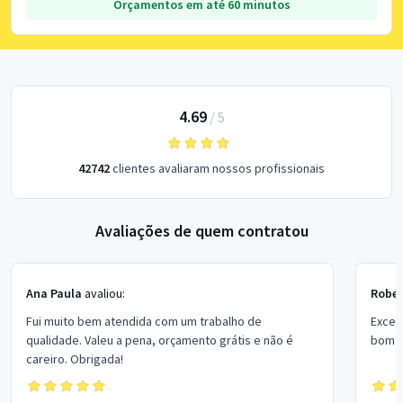
Orçamentos em até 60 minutos
4.69
/
5
42742
clientes avaliaram nossos profissionais
Avaliações de quem contratou
Ana Paula
avaliou:
Rober
Fui muito bem atendida com um trabalho de
Excel
qualidade. Valeu a pena, orçamento grátis e não é
bom p
careiro. Obrigada!