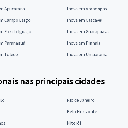
em Apucarana
Inova em Arapongas
em Campo Largo
Inova em Cascavel
m Foz do Iguaçu
Inova em Guarapuava
em Paranaguá
Inova em Pinhais
em Toledo
Inova em Umuarama
onais nas principais cidades
ulo
Rio de Janeiro
a
Belo Horizonte
hos
Niterói