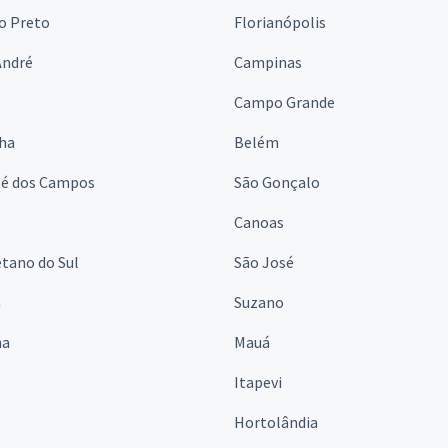
o Preto
Florianópolis
André
Campinas
s
Campo Grande
lha
Belém
sé dos Campos
São Gonçalo
Canoas
tano do Sul
São José
á
Suzano
na
Mauá
Itapevi
Hortolândia