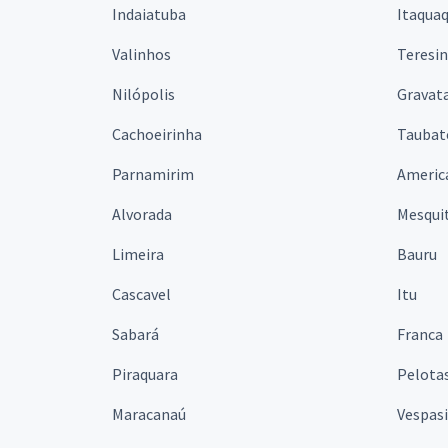
Indaiatuba
Itaqua
Valinhos
Teresi
Nilópolis
Gravata
Cachoeirinha
Taubat
Parnamirim
Americ
Alvorada
Mesqui
Limeira
Bauru
Cascavel
Itu
Sabará
Franca
Piraquara
Pelota
Maracanaú
Vespas