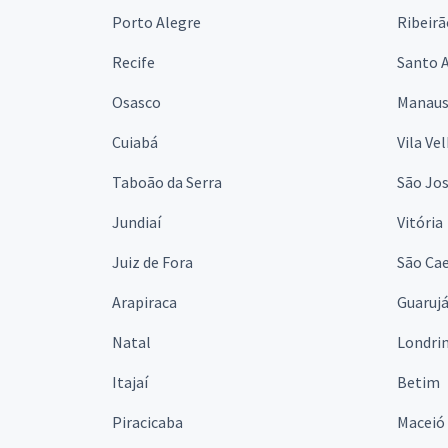
Porto Alegre
Ribeirã
Recife
Santo 
Osasco
Manau
Cuiabá
Vila Ve
Taboão da Serra
São Jo
Jundiaí
Vitória
Juiz de Fora
São Cae
Arapiraca
Guaruj
Natal
Londri
Itajaí
Betim
Piracicaba
Maceió