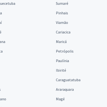
quecetuba
Sumaré
na
Pinhais
í
Viamão
é
Cariacica
ana
Maricá
ta
Petrópolis
Paulínia
Ibirité
Caraguatatuba
s
Araraquara
iano
Magé