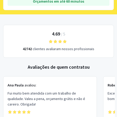
Orçamentos em até 60 minutos
4.69
/
5
42742
clientes avaliaram nossos profissionais
Avaliações de quem contratou
Ana Paula
avaliou:
Rober
Fui muito bem atendida com um trabalho de
Excel
qualidade. Valeu a pena, orçamento grátis e não é
bom p
careiro. Obrigada!