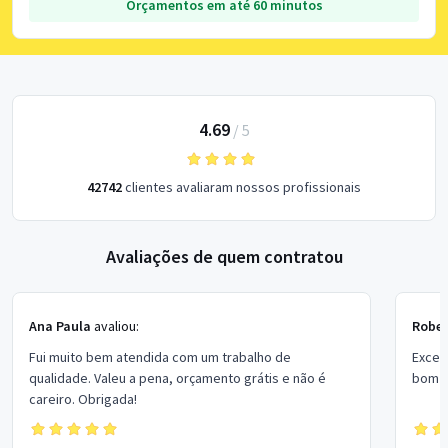
Orçamentos em até 60 minutos
4.69
/
5
42742
clientes avaliaram nossos profissionais
Avaliações de quem contratou
Ana Paula
avaliou:
Rober
Fui muito bem atendida com um trabalho de
Excel
qualidade. Valeu a pena, orçamento grátis e não é
bom p
careiro. Obrigada!