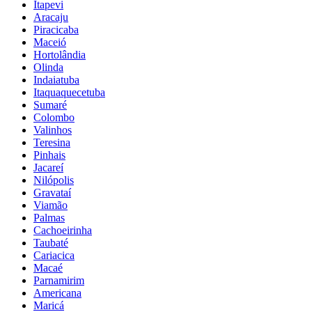
Itapevi
Aracaju
Piracicaba
Maceió
Hortolândia
Olinda
Indaiatuba
Itaquaquecetuba
Sumaré
Colombo
Valinhos
Teresina
Pinhais
Jacareí
Nilópolis
Gravataí
Viamão
Palmas
Cachoeirinha
Taubaté
Cariacica
Macaé
Parnamirim
Americana
Maricá