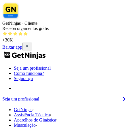
GetNinjas - Cliente
Receba orçamentos grátis
+30K
Baixar app
Seja um profissional
Como funciona?
Segurança
Seja um profissional
GetNinjas
›
Assistência Técnica
›
Aparelhos de Ginástica
›
Musculação
›