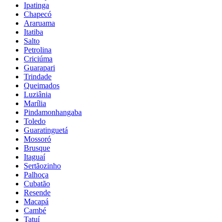
Ipatinga
Chapecó
Araruama
Itatiba
Salto
Petrolina
Criciúma
Guarapari
Trindade
Queimados
Luziânia
Marília
Pindamonhangaba
Toledo
Guaratinguetá
Mossoró
Brusque
Itaguaí
Sertãozinho
Palhoça
Cubatão
Resende
Macapá
Cambé
Tatuí