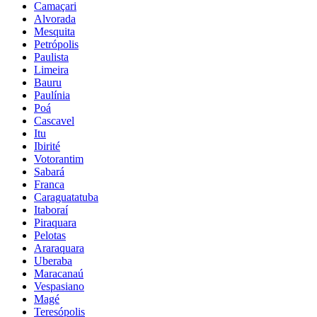
Camaçari
Alvorada
Mesquita
Petrópolis
Paulista
Limeira
Bauru
Paulínia
Poá
Cascavel
Itu
Ibirité
Votorantim
Sabará
Franca
Caraguatatuba
Itaboraí
Piraquara
Pelotas
Araraquara
Uberaba
Maracanaú
Vespasiano
Magé
Teresópolis