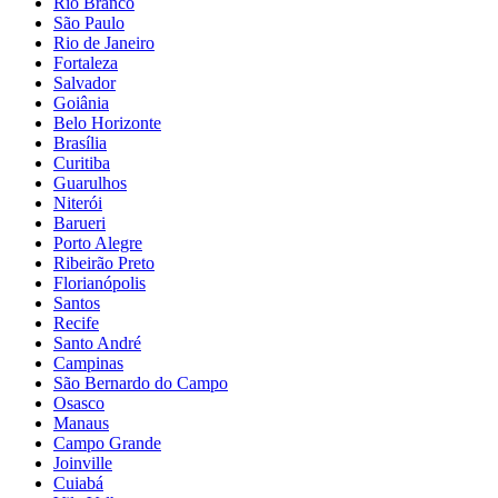
Rio Branco
São Paulo
Rio de Janeiro
Fortaleza
Salvador
Goiânia
Belo Horizonte
Brasília
Curitiba
Guarulhos
Niterói
Barueri
Porto Alegre
Ribeirão Preto
Florianópolis
Santos
Recife
Santo André
Campinas
São Bernardo do Campo
Osasco
Manaus
Campo Grande
Joinville
Cuiabá