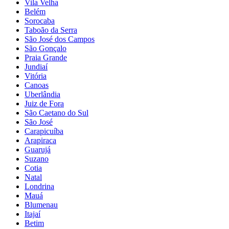
Vila Velha
Belém
Sorocaba
Taboão da Serra
São José dos Campos
São Gonçalo
Praia Grande
Jundiaí
Vitória
Canoas
Uberlândia
Juiz de Fora
São Caetano do Sul
São José
Carapicuíba
Arapiraca
Guarujá
Suzano
Cotia
Natal
Londrina
Mauá
Blumenau
Itajaí
Betim