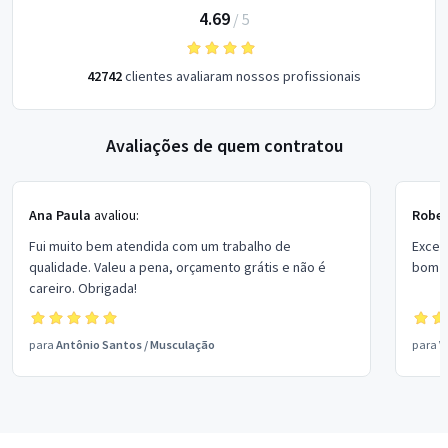
4.69
/
5
42742
clientes avaliaram nossos profissionais
Avaliações de quem contratou
Ana Paula
avaliou:
Rober
Fui muito bem atendida com um trabalho de
Excel
qualidade. Valeu a pena, orçamento grátis e não é
bom p
careiro. Obrigada!
para
Antônio Santos
/
Musculação
para
V