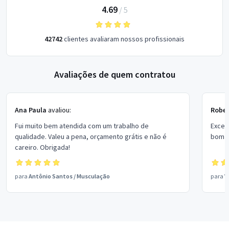
4.69
/
5
42742
clientes avaliaram nossos profissionais
Avaliações de quem contratou
Ana Paula
avaliou:
Rober
Fui muito bem atendida com um trabalho de
Excel
qualidade. Valeu a pena, orçamento grátis e não é
bom p
careiro. Obrigada!
para
Antônio Santos
/
Musculação
para
V