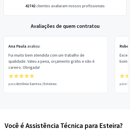
42742
clientes avaliaram nossos profissionais
Avaliações de quem contratou
Ana Paula
avaliou:
Rober
Fui muito bem atendida com um trabalho de
Excel
qualidade. Valeu a pena, orçamento grátis e não é
bom p
careiro. Obrigada!
para
Antônio Santos
/
Esteiras
para
V
Você é Assistência Técnica para Esteira?