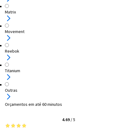
Matrix
Movement
Reebok
Titanium
Outras
Orçamentos em até 60 minutos
4.69
/
5