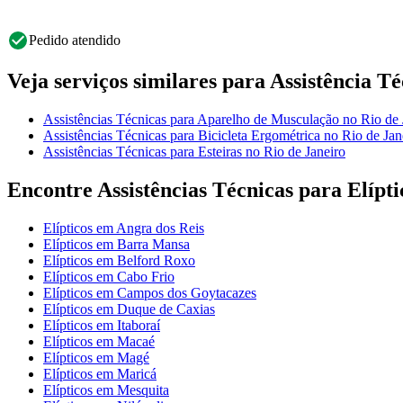
Pedido atendido
Veja serviços similares para Assistência T
Assistências Técnicas para Aparelho de Musculação no Rio de 
Assistências Técnicas para Bicicleta Ergométrica no Rio de Jan
Assistências Técnicas para Esteiras no Rio de Janeiro
Encontre Assistências Técnicas para Elípti
Elípticos em Angra dos Reis
Elípticos em Barra Mansa
Elípticos em Belford Roxo
Elípticos em Cabo Frio
Elípticos em Campos dos Goytacazes
Elípticos em Duque de Caxias
Elípticos em Itaboraí
Elípticos em Macaé
Elípticos em Magé
Elípticos em Maricá
Elípticos em Mesquita