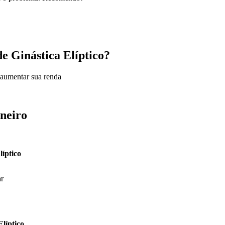
e Ginástica Elíptico?
 aumentar sua renda
aneiro
líptico
ar
Elíptico