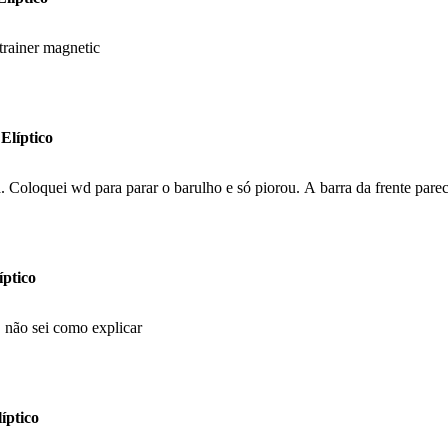
 trainer magnetic
Elíptico
. Coloquei wd para parar o barulho e só piorou. A barra da frente parece
íptico
, não sei como explicar
íptico