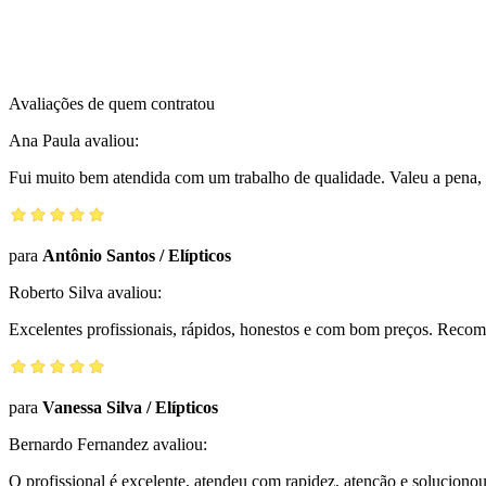
Avaliações de quem contratou
Ana Paula
avaliou:
Fui muito bem atendida com um trabalho de qualidade. Valeu a pena, 
para
Antônio Santos
/
Elípticos
Roberto Silva
avaliou:
Excelentes profissionais, rápidos, honestos e com bom preços. Reco
para
Vanessa Silva
/
Elípticos
Bernardo Fernandez
avaliou:
O profissional é excelente, atendeu com rapidez, atenção e solucio