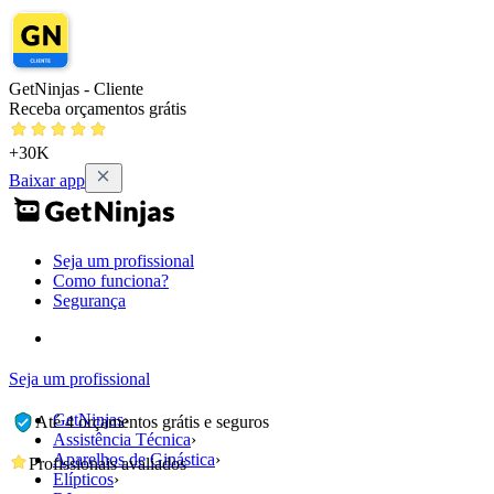
GetNinjas - Cliente
Receba orçamentos grátis
+30K
Baixar app
Seja um profissional
Como funciona?
Segurança
Seja um profissional
GetNinjas
›
Até 4 orçamentos grátis e seguros
Assistência Técnica
›
Aparelhos de Ginástica
›
Profissionais avaliados
Elípticos
›