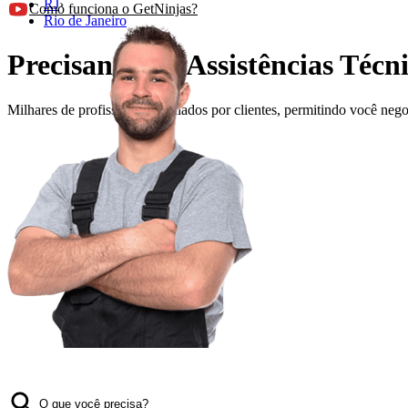
RJ
›
Como funciona o GetNinjas?
Rio de Janeiro
Precisando de Assistências Técni
Milhares de profissionais avaliados por clientes, permitindo você ne