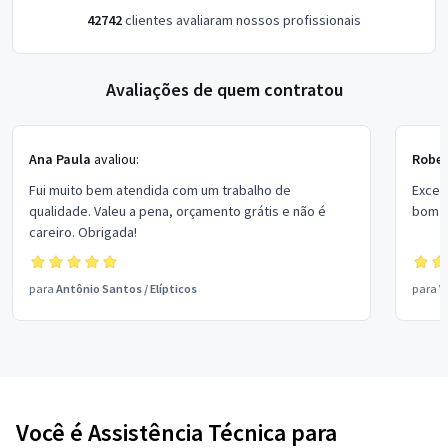
42742
clientes avaliaram nossos profissionais
Avaliações de quem contratou
Ana Paula
avaliou:
Rober
Fui muito bem atendida com um trabalho de
Excel
qualidade. Valeu a pena, orçamento grátis e não é
bom p
careiro. Obrigada!
para
Antônio Santos
/
Elípticos
para
V
Você é Assistência Técnica para