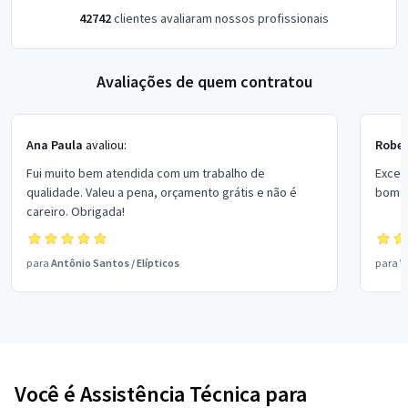
42742
clientes avaliaram nossos profissionais
Avaliações de quem contratou
Ana Paula
avaliou:
Rober
Fui muito bem atendida com um trabalho de
Excel
qualidade. Valeu a pena, orçamento grátis e não é
bom p
careiro. Obrigada!
para
Antônio Santos
/
Elípticos
para
V
Você é Assistência Técnica para