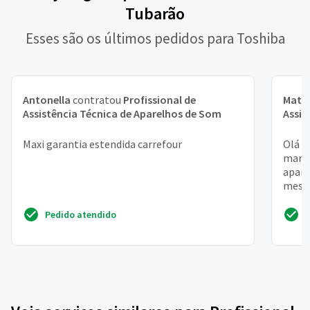
Tubarão
Esses são os últimos pedidos para Toshiba
Antonella
contratou
Profissional de
Math
Assistência Técnica de Aparelhos de Som
Assis
Maxi garantia estendida carrefour
Olá l
maria
apare
meses
placa
Pedido atendido