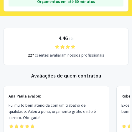
Orçamentos em até 60 minutos
4.46
/
5
227
clientes avaliaram nossos profissionais
Avaliações de quem contratou
Ana Paula
avaliou:
Rober
Fui muito bem atendida com um trabalho de
Excel
qualidade. Valeu a pena, orçamento grátis e não é
bom p
careiro. Obrigada!