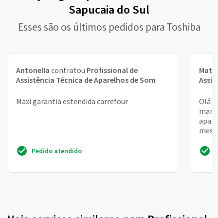
Sapucaia do Sul
Esses são os últimos pedidos para Toshiba
Antonella
contratou
Profissional de
Math
Assistência Técnica de Aparelhos de Som
Assis
Maxi garantia estendida carrefour
Olá l
maria
apare
meses
placa
Pedido atendido