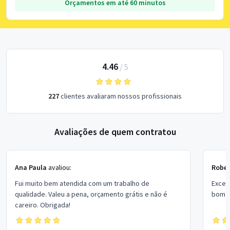
Orçamentos em até 60 minutos
4.46
/
5
227
clientes avaliaram nossos profissionais
Avaliações de quem contratou
Ana Paula
avaliou:
Rober
Fui muito bem atendida com um trabalho de
Excel
qualidade. Valeu a pena, orçamento grátis e não é
bom p
careiro. Obrigada!