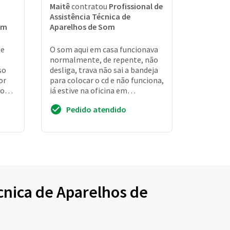
Maitê
contratou
Profissional de
Assistência Técnica de
om
Aparelhos de Som
de
O som aqui em casa funcionava
normalmente, de repente, não
so
desliga, trava não sai a bandeja
or
para colocar o cd e não funciona,
ço
já estive na oficina em
pitangueiras em brotas 02
Pedido atendido
vezes, lá f...
écnica de Aparelhos de