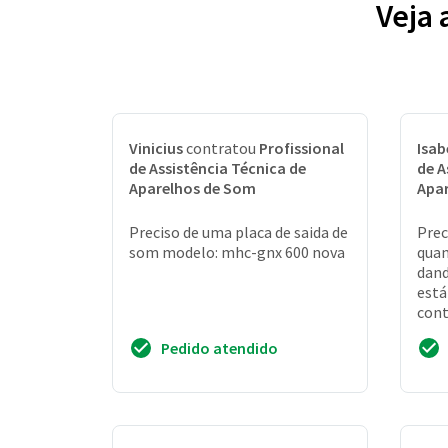
Veja
Vinicius
contratou
Profissional
Isab
de Assistência Técnica de
de A
Aparelhos de Som
Apa
Preciso de uma placa de saida de
Prec
som modelo: mhc-gnx 600 nova
quan
dand
está
cont
esti
Pedido atendido
sabe