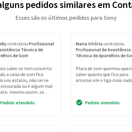
 alguns pedidos similares em Con
Esses são os últimos pedidos para Sony
elly
contratou
Profissional
Maria Vitória
contratou
ssistência Técnica de
Profissional de Assistência
relhos de Som
Técnica de Aparelhos de S
iso saber se tem concerto
Placa de som queimou queri
do a caixa de som fica
saber quanto que fica para
o uns estalos, não sei se
arrumar ele n liga mais nad
 estourada ou é algum mal
ato, mesmo assim, se
ver estourada gostaria de
Pedido atendido
Pedido atendido
r se tem co...