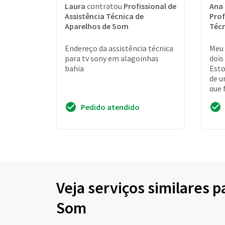
Laura
contratou
Profissional de
Ana
Assistência Técnica de
Prof
Aparelhos de Som
Técn
Endereço da assistência técnica
Meu 
para tv sony em alagoinhas
dois
bahia
Esto
de u
que 
3468
Pedido atendido
silas
Veja serviços similares p
Som