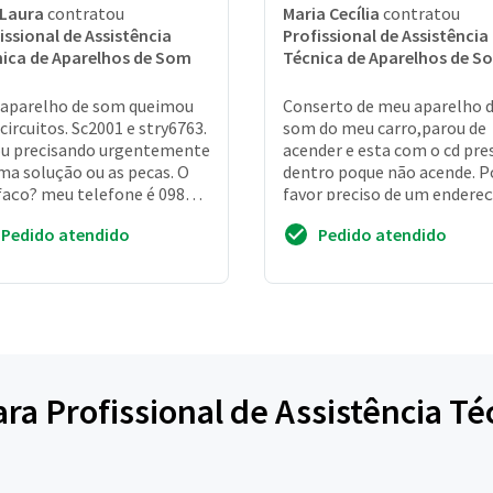
 Laura
contratou
Maria Cecília
contratou
issional de Assistência
Profissional de Assistência
ica de Aparelhos de Som
Técnica de Aparelhos de S
aparelho de som queimou
Conserto de meu aparelho 
 circuitos. Sc2001 e stry6763.
som do meu carro,parou de
u precisando urgentemente
acender e esta com o cd pre
ma solução ou as pecas. O
dentro poque não acende. P
faço? meu telefone é 098
favor preciso de um endere
-1718 ou 98 99609-2952
mas para o centro de bh.
Pedido atendido
Pedido atendido
Atc:marilene
ara Profissional de Assistência T