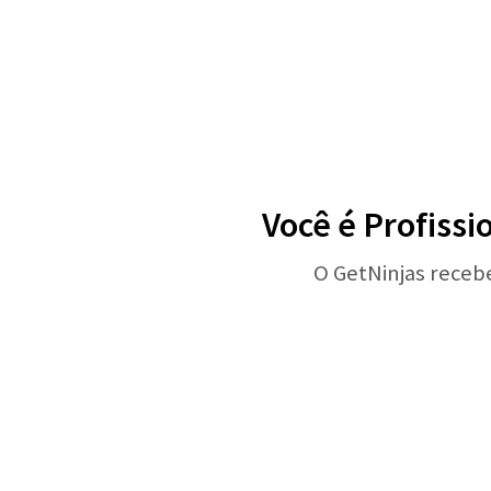
Você é Profissi
O GetNinjas receb