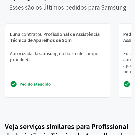
Esses são os últimos pedidos para Samsung
Luna
contratou
Profissional de Assistência
Pedr
Técnica de Aparelhos de Som
Assis
Autorizada da samsung no bairro de campo
Eu pr
grande RJ
autor
apare
pelo 
queim
Pedido atendido
Veja serviços similares para Profissional