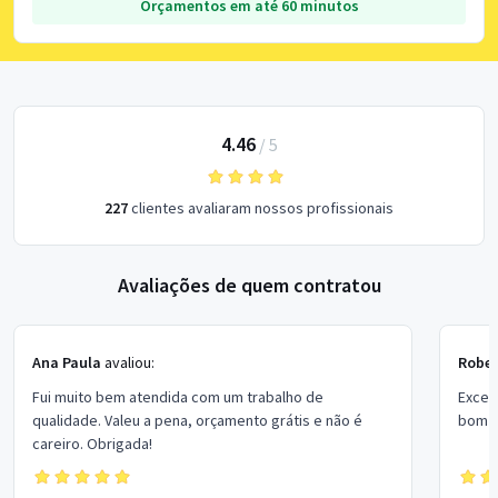
Orçamentos em até 60 minutos
4.46
/
5
227
clientes avaliaram nossos profissionais
Avaliações de quem contratou
Ana Paula
avaliou:
Rober
Fui muito bem atendida com um trabalho de
Excel
qualidade. Valeu a pena, orçamento grátis e não é
bom p
careiro. Obrigada!