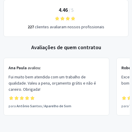
4.46
/
5
227
clientes avaliaram nossos profissionais
Avaliações de quem contratou
Ana Paula
avaliou:
Rober
Fui muito bem atendida com um trabalho de
Excel
qualidade. Valeu a pena, orçamento grátis e não é
bom p
careiro. Obrigada!
para
Antônio Santos
/
Aparelho de Som
para
V