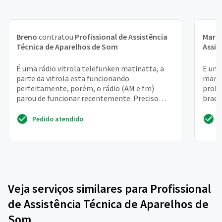
Breno
contratou
Profissional de Assistência
Maria
Técnica de Aparelhos de Som
Assis
É uma rádio vitrola telefunken matinatta, a
E uma
parte da vitrola esta funcionando
marin
perfeitamente, porém, o rádio (AM e fm)
probl
parou de funcionar recentemente. Preciso
braca
consertar com urgencia. 11-9...
Pedido atendido
Veja serviços similares para Profissional
de Assistência Técnica de Aparelhos de
Som