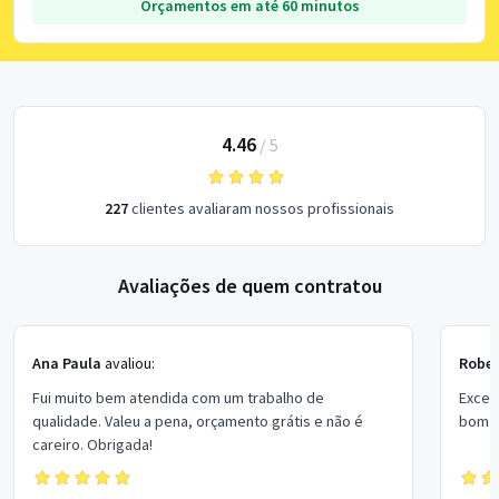
Orçamentos em até 60 minutos
4.46
/
5
227
clientes avaliaram nossos profissionais
Avaliações de quem contratou
Ana Paula
avaliou:
Rober
Fui muito bem atendida com um trabalho de
Excel
qualidade. Valeu a pena, orçamento grátis e não é
bom p
careiro. Obrigada!