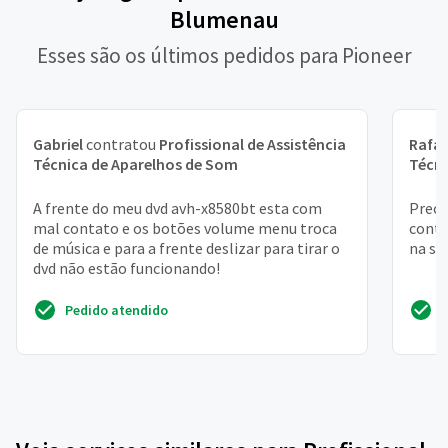
Blumenau
Esses são os últimos pedidos para Pioneer
Gabriel
contratou
Profissional de Assistência
Rafae
Técnica de Aparelhos de Som
Técni
A frente do meu dvd avh-x8580bt esta com
Preci
mal contato e os botões volume menu troca
contr
de música e para a frente deslizar para tirar o
na sa
dvd não estão funcionando!
Pedido atendido