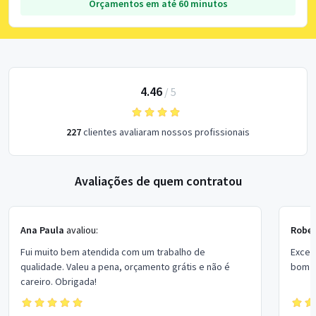
Orçamentos em até 60 minutos
4.46
/
5
227
clientes avaliaram nossos profissionais
Avaliações de quem contratou
Ana Paula
avaliou:
Rober
Fui muito bem atendida com um trabalho de
Excel
qualidade. Valeu a pena, orçamento grátis e não é
bom p
careiro. Obrigada!