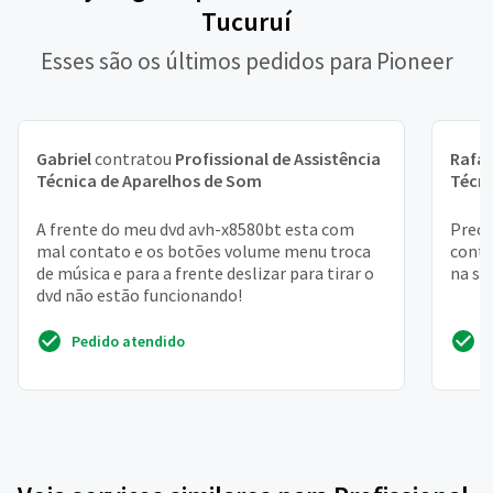
Tucuruí
Esses são os últimos pedidos para Pioneer
Gabriel
contratou
Profissional de Assistência
Rafae
Técnica de Aparelhos de Som
Técni
A frente do meu dvd avh-x8580bt esta com
Preci
mal contato e os botões volume menu troca
contr
de música e para a frente deslizar para tirar o
na sa
dvd não estão funcionando!
Pedido atendido